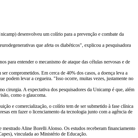
nicamp) desenvolveu um colírio para a prevenção e combate da
neurodegenerativas que afeta os diabéticos", explicou a pesquisadora
 anos para entender o mecanismo de ataque das células nervosas e de
m ser comprometidos. Em cerca de 40% dos casos, a doença leva a
que podem levar a cegueira. "Isso ocorre, muitas vezes, justamente no
esmo cirurgia. A expectativa dos pesquisadores da Unicamp é que, além
 visão, como o glaucoma.
ção e comercialização, o colírio tem de ser submetido à fase clínica
resas em fazer o licenciamento da tecnologia junto com a agência de
e mestrado Aline Borelli Alonso. Os estudos receberam financiamento
apes), vinculada ao Ministério de Educação.