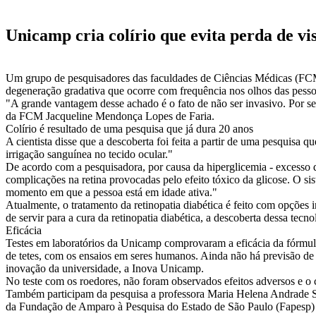
Unicamp cria colírio que evita perda de vi
Um grupo de pesquisadores das faculdades de Ciências Médicas (FC
degeneração gradativa que ocorre com frequência nos olhos das pessoa
"A grande vantagem desse achado é o fato de não ser invasivo. Por ser
da FCM Jacqueline Mendonça Lopes de Faria.
Colírio é resultado de uma pesquisa que já dura 20 anos
A cientista disse que a descoberta foi feita a partir de uma pesquisa
irrigação sanguínea no tecido ocular."
De acordo com a pesquisadora, por causa da hiperglicemia - excesso
complicações na retina provocadas pelo efeito tóxico da glicose. O si
momento em que a pessoa está em idade ativa."
Atualmente, o tratamento da retinopatia diabética é feito com opções
de servir para a cura da retinopatia diabética, a descoberta dessa te
Eficácia
Testes em laboratórios da Unicamp comprovaram a eficácia da fórmula.
de tetes, com os ensaios em seres humanos. Ainda não há previsão de 
inovação da universidade, a Inova Unicamp.
No teste com os roedores, não foram observados efeitos adversos e o c
Também participam da pesquisa a professora Maria Helena Andrade Sa
da Fundação de Amparo à Pesquisa do Estado de São Paulo (Fapesp) 