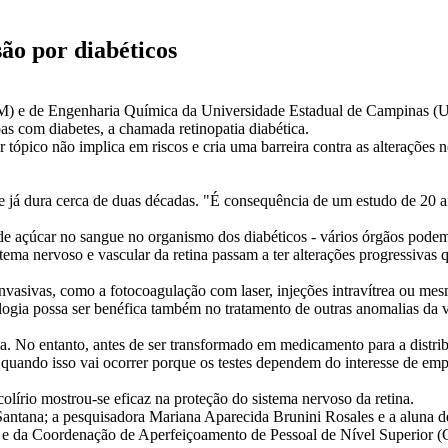
são por diabéticos
M) e de Engenharia Química da Universidade Estadual de Campinas (U
s com diabetes, a chamada retinopatia diabética.
 tópico não implica em riscos e cria uma barreira contra as alterações 
 que já dura cerca de duas décadas. "É consequência de um estudo de 20
 de açúcar no sangue no organismo dos diabéticos - vários órgãos pode
stema nervoso e vascular da retina passam a ter alterações progressivas 
 invasivas, como a fotocoagulação com laser, injeções intravítrea ou m
cnologia possa ser benéfica também no tratamento de outras anomalias da
 No entanto, antes de ser transformado em medicamento para a distribui
quando isso vai ocorrer porque os testes dependem do interesse de emp
olírio mostrou-se eficaz na proteção do sistema nervoso da retina.
ntana; a pesquisadora Mariana Aparecida Brunini Rosales e a aluna d
e da Coordenação de Aperfeiçoamento de Pessoal de Nível Superior (C