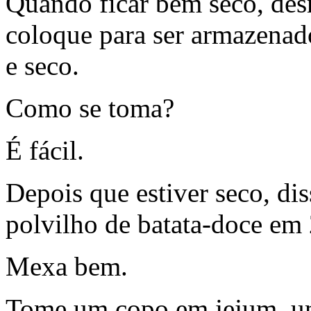
Quando ficar bem seco, des
coloque para ser armazena
e seco.
Como se toma?
É fácil.
Depois que estiver seco, di
polvilho de batata-doce em
Mexa bem.
Tome um copo em jejum, um