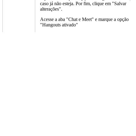
caso já não esteja. Por fim, clique em "Salvar
alterações".
Acesse a aba "Chat e Meet" e marque a opção
"Hangouts ativado"
Passo 3: uma seção dedicada ao "Hangouts"
ficará disponível no canto inferior esquerdo da
tela da tela inicial do Gmail. Utilize este atalho
para acessar rapidamente os seus chats e salas na
plataforma.
Feito isso, você poderá acessar as conversa do
Hangouts no canto inferior esquerdo
Pronto! Agora você pode acessar o Chat e o
Rooms do Gmail no celular ou no PC.
Curta nossa página no Facebook
Compartilhar no Facebook
Todos Direitos Reservados - Acessibilidade em Foco ®