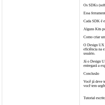
Os SDKs (softw
Essa ferrament
Cada SDK é esp
Alguns Kits p
Como criar um
O Design UX é 
eficiência na 
usuário.
Já o Design UI
entregará a ex
Conclusão
Você já deve t
você tem urgên
Tutorial escri