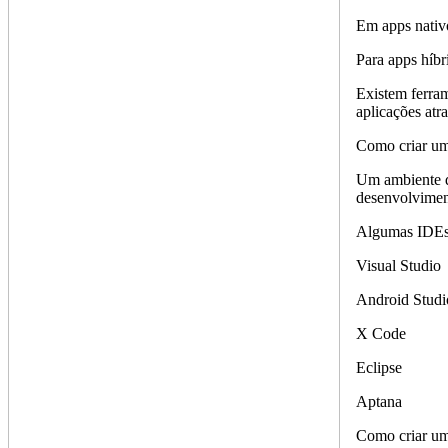
Em apps nativo
Para apps híb
Existem ferra
aplicações atr
Como criar um
Um ambiente d
desenvolviment
Algumas IDEs 
Visual Studio
Android Studi
X Code
Eclipse
Aptana
Como criar um