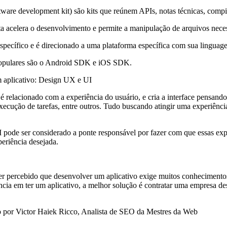
are development kit) são kits que reúnem APIs, notas técnicas, compil
a acelera o desenvolvimento e permite a manipulação de arquivos nece
ecífico e é direcionado a uma plataforma específica com sua linguage
opulares são o Android SDK e iOS SDK.
 aplicativo: Design UX e UI
relacionado com a experiência do usuário, e cria a interface pensando 
execução de tarefas, entre outros. Tudo buscando atingir uma experiênci
 pode ser considerado a ponte responsável por fazer com que essas ex
periência desejada.
er percebido que desenvolver um aplicativo exige muitos conhecimentos 
cia em ter um aplicativo, a melhor solução é contratar uma empresa d
to por Victor Haiek Ricco, Analista de SEO da Mestres da Web