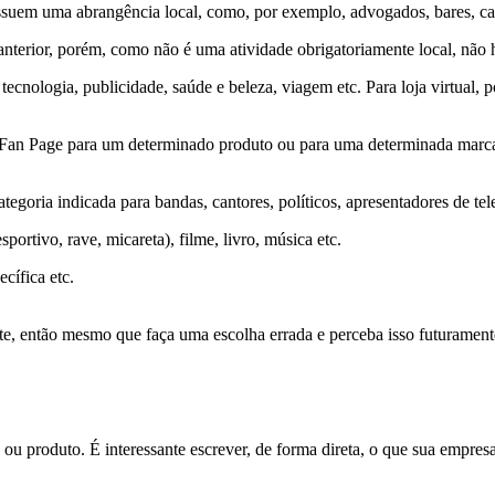
suem uma abrangência local, como, por exemplo, advogados, bares, casa
nterior, porém, como não é uma atividade obrigatoriamente local, não h
ecnologia, publicidade, saúde e beleza, viagem etc. Para loja virtual, 
a Fan Page para um determinado produto ou para uma determinada marc
tegoria indicada para bandas, cantores, políticos, apresentadores de te
ortivo, rave, micareta), filme, livro, música etc.
cífica etc.
te, então mesmo que faça uma escolha errada e perceba isso futurament
ou produto. É interessante escrever, de forma direta, o que sua empres