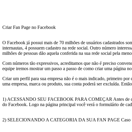
Criar Fan Page no Facebook
O Facebook já possui mais de 70 milhões de usuários cadastrados som
internautas, 4 possuem cadastro na rede social. Outro número interes
milhões de pessoas dão aquela conferida na sua rede social pela meno
Com números tão expressivos, acreditamos que não é preciso convencê-
equipe iremos mostrar um passo a passo de como criar uma página n
Criar um perfil para sua empresa não é o mais indicado, primeiro por 
uma empresa, marca ou produto, sua conta poderá ser excluída. Entã
1) ACESSANDO SEU FACEBOOK PARA COMEÇAR Antes de qualquer cois
do Facebook. Logo na página principal você verá o formulário de cad
2) SELECIONANDO A CATEGORIA DA SUA FAN PAGE Caso você já pos