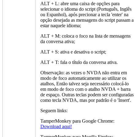
ALT + L: abre uma caixa de opções para
selecionar o idioma do script (Português, Inglês
ou Espanhol), após precionar a tecla 'enter' na
opção desejada as mensagens do script passam a
estar naquele idioma;
ALT + M: coloca o foco na lista de mensagens
da conversa ativa;
ALT + S: ativa e desativa o script;
ALT + T: fala o título da conversa ativa.
Observação: as vezes o NVDA não entra em
modo de foco automaticamente ao utilizar os
atalhos, Então talvez seja necessário colocá-lo
em modo de foco com o atalho NVDA + barra
de espaço. Outras teclas podem ser configuradas
como tecla NVDA, mas por padrão é o 'Insert'.
Seguem links:
TamperMonkey para Google Chrome:
Download aqui!
TamperMonkey para Mozilla Firefox: