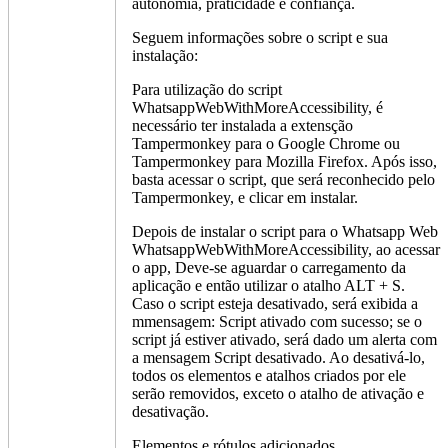
autonomia, praticidade e confiança.
Seguem informações sobre o script e sua
instalação:
Para utilização do script
WhatsappWebWithMoreAccessibility, é
necessário ter instalada a extensção
Tampermonkey para o Google Chrome ou
Tampermonkey para Mozilla Firefox. Após isso,
basta acessar o script, que será reconhecido pelo
Tampermonkey, e clicar em instalar.
Depois de instalar o script para o Whatsapp Web
WhatsappWebWithMoreAccessibility, ao acessar
o app, Deve-se aguardar o carregamento da
aplicação e então utilizar o atalho ALT + S.
Caso o script esteja desativado, será exibida a
mmensagem: Script ativado com sucesso; se o
script já estiver ativado, será dado um alerta com
a mensagem Script desativado. Ao desativá-lo,
todos os elementos e atalhos criados por ele
serão removidos, exceto o atalho de ativação e
desativação.
Elementos e rótulos adicionados