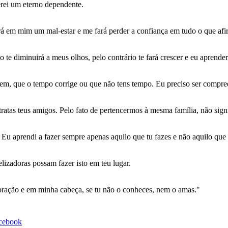
erei um eterno dependente.
rá em mim um mal-estar e me fará perder a confiança em tudo o que afi
te diminuirá a meus olhos, pelo contrário te fará crescer e eu aprender
m, que o tempo corrige ou que não tens tempo. Eu preciso ser compre
atas teus amigos. Pelo fato de pertencermos à mesma família, não sig
u aprendi a fazer sempre apenas aquilo que tu fazes e não aquilo que 
izadoras possam fazer isto em teu lugar.
oração e em minha cabeça, se tu não o conheces, nem o amas."
acebook