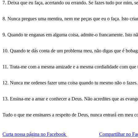
7. Deixa que eu faça, acertando ou errando. Se fazes tudo por mim, s
8. Nunca pregues uma mentira, nem me peças que eu o faça. Isto cria
9. Quando te enganas em alguma coisa, admite-o francamente. Isto não 
10. Quando te dás conta de um problema meu, não digas que é bobage
11. Trata-me com a mesma amizade e a mesma cordialidade com que tr
12. Nunca me ordenes fazer uma coisa quando tu mesmo não o fazes. E
13. Ensina-me a amar e conhecer a Deus. Não acredites que as evangel
Tudo o que me ensinares a respeito de Deus, nunca entrará em meu c
Curta nossa página no Facebook
Compartilhar no F