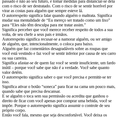
passado e não ao seu futuro, e tomar medidas para distanciar-se dela
com o risco de ser destratado. Com o risco de se sentir horrível por
virar as costas para alguém que sempre esteve lá.
O autorrespeito significa falar quando alguém o maltrata. Significa
mudar sua mentalidade de “Eu mereço ser tratado como um lixo”
para “Eles não têm desculpa para me tratar assim.”
Significa perceber que você merece receber respeito de todos a sua
volta, de seu chefe a seus pais e irmãos.
Autorrespeito significa recusar-se a namorar alguém, ou ser amigo
de alguém, que, intencionalmente, o coloca para baixo.
Alguém que faz comentários desagradáveis sobre as roupas que
você está vestindo e faz você se sentir inferior por causa de seu carro
ou sua carreira.
Significa afastar-se de quem faz você se sentir insuficiente, um fardo
inútil – porque você sabe que não é a verdade. Você sabe quanto
valor detém.
O autorrespeito significa saber o que você precisa e permitir-se ter
isso.
Significa ativar o botão “soneca” para ficar na cama um pouco mais,
quando sabe que precisa descansar.
E se alguém o toca sem sua permissão ou acredita que ganhou o
direito de ficar com você apenas por comprar uma bebida, você se
impõe. Porque o autorrespeito significa assumir o controle de seu
próprio corpo.
Então você fala, mesmo que seja desconfortável. Você deixa os