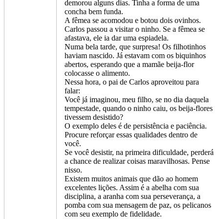
demorou alguns dias. Tinha a forma de uma
concha bem funda.
A fêmea se acomodou e botou dois ovinhos.
Carlos passou a visitar o ninho. Se a fêmea se
afastava, ele ia dar uma espiadela.
Numa bela tarde, que surpresa! Os filhotinhos
haviam nascido. Já estavam com os biquinhos
abertos, esperando que a mamãe beija-flor
colocasse o alimento.
Nessa hora, o pai de Carlos aproveitou para
falar:
Você já imaginou, meu filho, se no dia daquela
tempestade, quando o ninho caiu, os beija-flores
tivessem desistido?
O exemplo deles é de persistência e paciência.
Procure reforçar essas qualidades dentro de
você.
Se você desistir, na primeira dificuldade, perderá
a chance de realizar coisas maravilhosas. Pense
nisso.
Existem muitos animais que dão ao homem
excelentes lições. Assim é a abelha com sua
disciplina, a aranha com sua perseverança, a
pomba com sua mensagem de paz, os pelicanos
com seu exemplo de fidelidade.