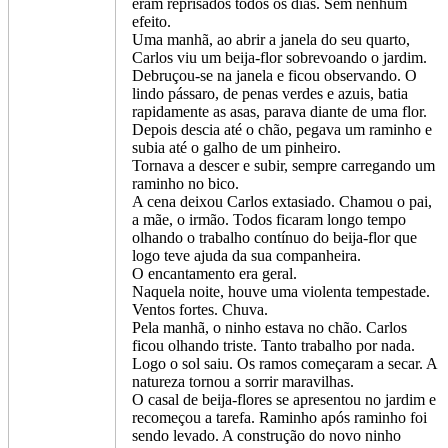
eram reprisados todos os dias. Sem nenhum
efeito.
Uma manhã, ao abrir a janela do seu quarto,
Carlos viu um beija-flor sobrevoando o jardim.
Debruçou-se na janela e ficou observando. O
lindo pássaro, de penas verdes e azuis, batia
rapidamente as asas, parava diante de uma flor.
Depois descia até o chão, pegava um raminho e
subia até o galho de um pinheiro.
Tornava a descer e subir, sempre carregando um
raminho no bico.
A cena deixou Carlos extasiado. Chamou o pai,
a mãe, o irmão. Todos ficaram longo tempo
olhando o trabalho contínuo do beija-flor que
logo teve ajuda da sua companheira.
O encantamento era geral.
Naquela noite, houve uma violenta tempestade.
Ventos fortes. Chuva.
Pela manhã, o ninho estava no chão. Carlos
ficou olhando triste. Tanto trabalho por nada.
Logo o sol saiu. Os ramos começaram a secar. A
natureza tornou a sorrir maravilhas.
O casal de beija-flores se apresentou no jardim e
recomeçou a tarefa. Raminho após raminho foi
sendo levado. A construção do novo ninho