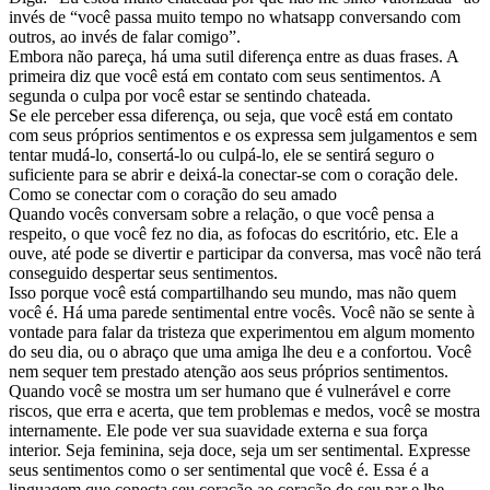
invés de “você passa muito tempo no whatsapp conversando com
outros, ao invés de falar comigo”.
Embora não pareça, há uma sutil diferença entre as duas frases. A
primeira diz que você está em contato com seus sentimentos. A
segunda o culpa por você estar se sentindo chateada.
Se ele perceber essa diferença, ou seja, que você está em contato
com seus próprios sentimentos e os expressa sem julgamentos e sem
tentar mudá-lo, consertá-lo ou culpá-lo, ele se sentirá seguro o
suficiente para se abrir e deixá-la conectar-se com o coração dele.
Como se conectar com o coração do seu amado
Quando vocês conversam sobre a relação, o que você pensa a
respeito, o que você fez no dia, as fofocas do escritório, etc. Ele a
ouve, até pode se divertir e participar da conversa, mas você não terá
conseguido despertar seus sentimentos.
Isso porque você está compartilhando seu mundo, mas não quem
você é. Há uma parede sentimental entre vocês. Você não se sente à
vontade para falar da tristeza que experimentou em algum momento
do seu dia, ou o abraço que uma amiga lhe deu e a confortou. Você
nem sequer tem prestado atenção aos seus próprios sentimentos.
Quando você se mostra um ser humano que é vulnerável e corre
riscos, que erra e acerta, que tem problemas e medos, você se mostra
internamente. Ele pode ver sua suavidade externa e sua força
interior. Seja feminina, seja doce, seja um ser sentimental. Expresse
seus sentimentos como o ser sentimental que você é. Essa é a
linguagem que conecta seu coração ao coração do seu par e lhe