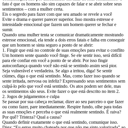
fato é que os homens são sim capazes de falar e se abrir sobre seus
sentimentos – com a mulher certa.
Eis o segredo para fazer com que seu amado se revele a você
Evite o drama e querer parecer superior. Isso mostra estresse e
intensidade emocional que fazem um homem querer se fechar e
sumir.
Quando uma mulher tenta se comunicar dramaticamente mostrando
estresse emocional, ela tende a dois erros fatais e falha em conseguir
que um homem se sinta seguro a ponto de se abrir:
1. Fingir que está no controle de suas emoções para evitar o conflito
Um homem sente quando você finge. Se ele sentir isso, será difícil
para ele confiar em você a ponto de se abrir. Por isso fingir
autoconfiança quando você não está se sentindo assim será pior.
Seja vulnerável e verdadeira. Se algo a irritou, diga! Se sentir
ciúmes, diga o que está sentindo. Mas, como fazer isso quando se
sente irritada, nervosa ou infeliz? Expressando seus sentimentos sem
culpá-lo pelo que você está sentindo. Os atos podem ser dele, mas
os sentimentos são seus. Evite fazer o que está descrito no item 2.
2. Jogos de julgamentos e culpa
Se passar por sua cabeça reclamar, dizer ao seu parceiro o que fazer
ou como fazer, pare imediatamente. Respire fundo, olhe para todas
as suas emoções e perceba o que está realmente sentindo. É raiva?
Por quê? Tristeza? Qual a causa?
Quando definir exatamente o que está sentindo, comunique isso.
Diga: “Eu estou muito chateada por que não me sinto valorizada” ao