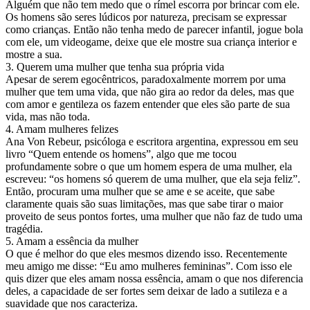
Alguém que não tem medo que o rímel escorra por brincar com ele.
Os homens são seres lúdicos por natureza, precisam se expressar
como crianças. Então não tenha medo de parecer infantil, jogue bola
com ele, um videogame, deixe que ele mostre sua criança interior e
mostre a sua.
3. Querem uma mulher que tenha sua própria vida
Apesar de serem egocêntricos, paradoxalmente morrem por uma
mulher que tem uma vida, que não gira ao redor da deles, mas que
com amor e gentileza os fazem entender que eles são parte de sua
vida, mas não toda.
4. Amam mulheres felizes
Ana Von Rebeur, psicóloga e escritora argentina, expressou em seu
livro “Quem entende os homens”, algo que me tocou
profundamente sobre o que um homem espera de uma mulher, ela
escreveu: “os homens só querem de uma mulher, que ela seja feliz”.
Então, procuram uma mulher que se ame e se aceite, que sabe
claramente quais são suas limitações, mas que sabe tirar o maior
proveito de seus pontos fortes, uma mulher que não faz de tudo uma
tragédia.
5. Amam a essência da mulher
O que é melhor do que eles mesmos dizendo isso. Recentemente
meu amigo me disse: “Eu amo mulheres femininas”. Com isso ele
quis dizer que eles amam nossa essência, amam o que nos diferencia
deles, a capacidade de ser fortes sem deixar de lado a sutileza e a
suavidade que nos caracteriza.