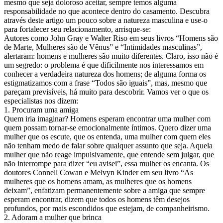
mesmo que seja doloroso aceitar, sempre temos alguma
responsabilidade no que acontece dentro do casamento. Descubra
através deste artigo um pouco sobre a natureza masculina e use-o
para fortalecer seu relacionamento, arrisque-se:
Autores como John Gray e Walter Riso em seus livros “Homens são
de Marte, Mulheres são de Vênus” e “Intimidades masculinas”,
alertaram: homens e mulheres são muito diferentes. Claro, isso não é
um segredo: o problema é que dificilmente nos interessamos em
conhecer a verdadeira natureza dos homens; de alguma forma os
estigmatizamos com a frase “Todos são iguais”, mas, mesmo que
pareçam previsíveis, há muito para descobrir. Vamos ver o que os
especialistas nos dizem:
1. Procuram uma amiga
Quem iria imaginar? Homens esperam encontrar uma mulher com
quem possam tornar-se emocionalmente íntimos. Quero dizer uma
mulher que os escute, que os entenda, uma mulher com quem eles
não tenham medo de falar sobre qualquer assunto que seja. Aquela
mulher que não reage impulsivamente, que entende sem julgar, que
não interrompe para dizer “eu avisei”, essa mulher os encanta. Os
doutores Connell Cowan e Melvyn Kinder em seu livro “As
mulheres que os homens amam, as mulheres que os homens
deixam”, enfatizam permanentemente sobre a amiga que sempre
esperam encontrar, dizem que todos os homens têm desejos
profundos, por mais escondidos que estejam, de companheirismo.
2. Adoram a mulher que brinca