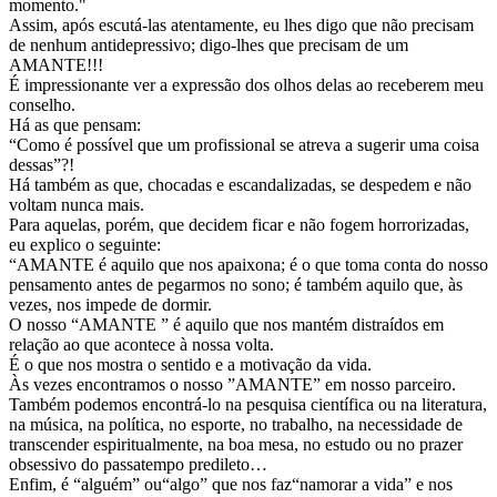
momento."
Assim, após escutá-las atentamente, eu lhes digo que não precisam
de nenhum antidepressivo; digo-lhes que precisam de um
AMANTE!!!
É impressionante ver a expressão dos olhos delas ao receberem meu
conselho.
Há as que pensam:
“Como é possível que um profissional se atreva a sugerir uma coisa
dessas”?!
Há também as que, chocadas e escandalizadas, se despedem e não
voltam nunca mais.
Para aquelas, porém, que decidem ficar e não fogem horrorizadas,
eu explico o seguinte:
“AMANTE é aquilo que nos apaixona; é o que toma conta do nosso
pensamento antes de pegarmos no sono; é também aquilo que, às
vezes, nos impede de dormir.
O nosso “AMANTE ” é aquilo que nos mantém distraídos em
relação ao que acontece à nossa volta.
É o que nos mostra o sentido e a motivação da vida.
Às vezes encontramos o nosso ”AMANTE” em nosso parceiro.
Também podemos encontrá-lo na pesquisa científica ou na literatura,
na música, na política, no esporte, no trabalho, na necessidade de
transcender espiritualmente, na boa mesa, no estudo ou no prazer
obsessivo do passatempo predileto…
Enfim, é “alguém” ou“algo” que nos faz“namorar a vida” e nos