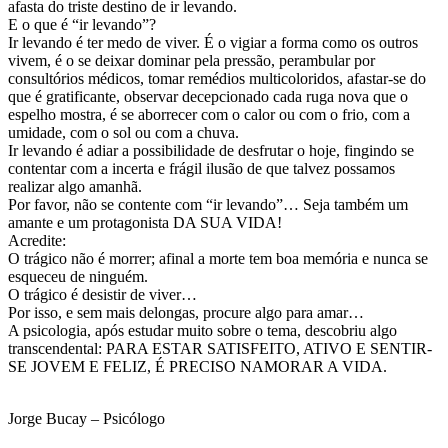
afasta do triste destino de ir levando.
E o que é “ir levando”?
Ir levando é ter medo de viver. É o vigiar a forma como os outros
vivem, é o se deixar dominar pela pressão, perambular por
consultórios médicos, tomar remédios multicoloridos, afastar-se do
que é gratificante, observar decepcionado cada ruga nova que o
espelho mostra, é se aborrecer com o calor ou com o frio, com a
umidade, com o sol ou com a chuva.
Ir levando é adiar a possibilidade de desfrutar o hoje, fingindo se
contentar com a incerta e frágil ilusão de que talvez possamos
realizar algo amanhã.
Por favor, não se contente com “ir levando”… Seja também um
amante e um protagonista DA SUA VIDA!
Acredite:
O trágico não é morrer; afinal a morte tem boa memória e nunca se
esqueceu de ninguém.
O trágico é desistir de viver…
Por isso, e sem mais delongas, procure algo para amar…
A psicologia, após estudar muito sobre o tema, descobriu algo
transcendental: PARA ESTAR SATISFEITO, ATIVO E SENTIR-
SE JOVEM E FELIZ, É PRECISO NAMORAR A VIDA.
Jorge Bucay – Psicólogo